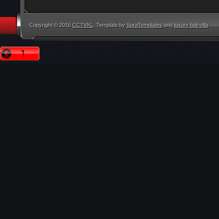
Copyright © 2016
CCTVKL
. Template by
SoraTemplates
and
luxury bali villa