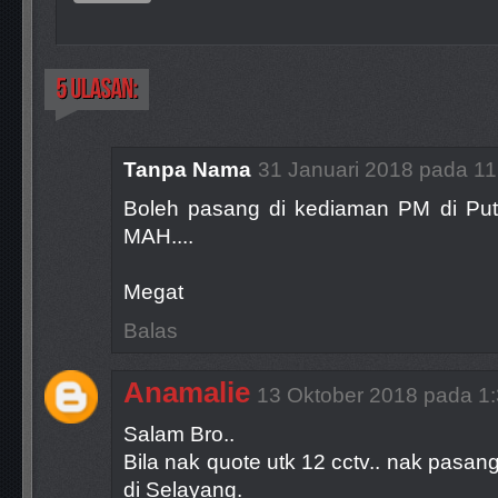
Tanpa Nama
31 Januari 2018 pada 1
Boleh pasang di kediaman PM di Putr
MAH....
Megat
Balas
Anamalie
13 Oktober 2018 pada 1
Salam Bro..
Bila nak quote utk 12 cctv.. nak pasang
di Selayang.